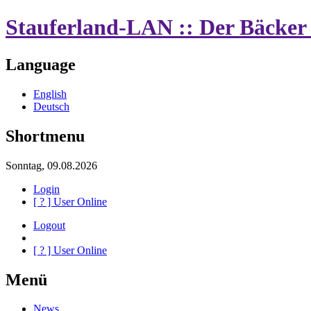
Stauferland-LAN :: Der Bäcker 
Language
English
Deutsch
Shortmenu
Sonntag, 09.08.2026
Login
[
?
] User Online
Logout
[
?
] User Online
Menü
News