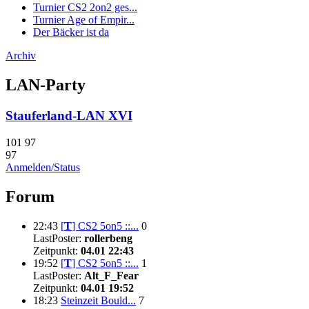
Turnier CS2 2on2 ges...
Turnier Age of Empir...
Der Bäcker ist da
Archiv
LAN-Party
Stauferland-LAN XVI
101
97
97
Anmelden/Status
Forum
22:43
[
T
]
CS2 5on5 ::...
0
LastPoster:
rollerbeng
Zeitpunkt:
04.01 22:43
19:52
[
T
]
CS2 5on5 ::...
1
LastPoster:
Alt_F_Fear
Zeitpunkt:
04.01 19:52
18:23
Steinzeit Bould...
7