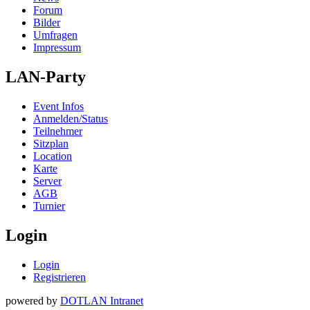
Forum
Bilder
Umfragen
Impressum
LAN-Party
Event Infos
Anmelden/Status
Teilnehmer
Sitzplan
Location
Karte
Server
AGB
Turnier
Login
Login
Registrieren
powered by
DOTLAN Intranet