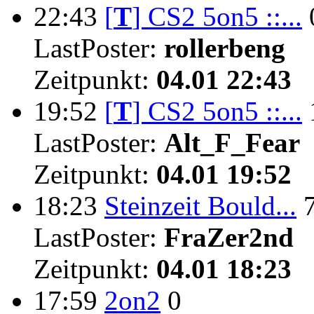
22:43
[
T
]
CS2 5on5 ::...
LastPoster:
rollerbeng
Zeitpunkt:
04.01 22:43
19:52
[
T
]
CS2 5on5 ::...
LastPoster:
Alt_F_Fear
Zeitpunkt:
04.01 19:52
18:23
Steinzeit Bould...
LastPoster:
FraZer2nd
Zeitpunkt:
04.01 18:23
17:59
2on2
0