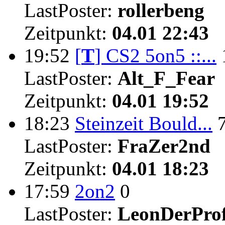
LastPoster:
rollerbeng
Zeitpunkt:
04.01 22:43
19:52
[
T
]
CS2 5on5 ::...
LastPoster:
Alt_F_Fear
Zeitpunkt:
04.01 19:52
18:23
Steinzeit Bould...
LastPoster:
FraZer2nd
Zeitpunkt:
04.01 18:23
17:59
2on2
0
LastPoster:
LeonDerProf