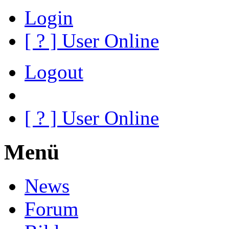
Login
[
?
] User Online
Logout
[
?
] User Online
Menü
News
Forum