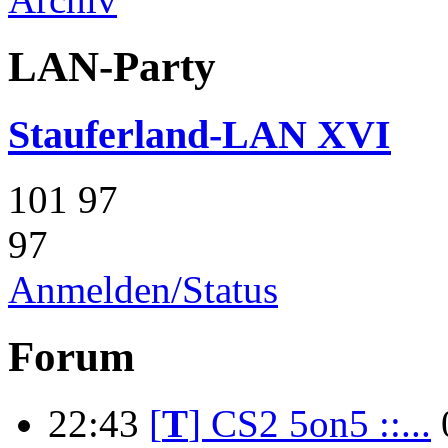
LAN-Party
Stauferland-LAN XVI
101
97
97
Anmelden/Status
Forum
22:43
[
T
]
CS2 5on5 ::...