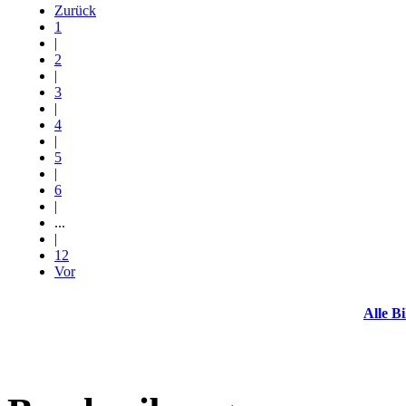
Zurück
1
|
2
|
3
|
4
|
5
|
6
|
...
|
12
Vor
Alle Bi