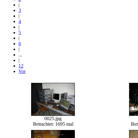
|
3
|
4
|
5
|
6
|
...
|
12
Vor
0025.jpg
Betrachtet: 1695 mal
Bet