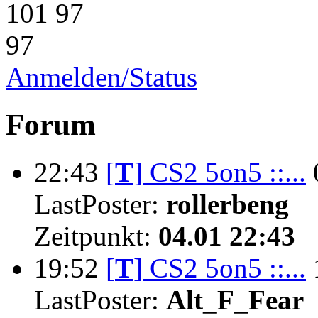
101
97
97
Anmelden/Status
Forum
22:43
[
T
]
CS2 5on5 ::...
LastPoster:
rollerbeng
Zeitpunkt:
04.01 22:43
19:52
[
T
]
CS2 5on5 ::...
LastPoster:
Alt_F_Fear