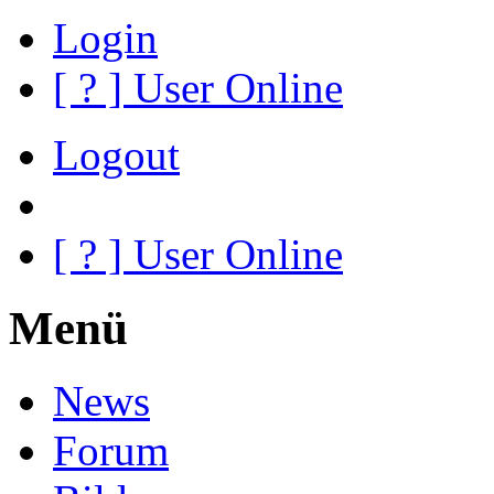
Login
[
?
] User Online
Logout
[
?
] User Online
Menü
News
Forum