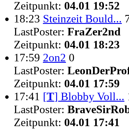
Zeitpunkt:
04.01 19:52
18:23
Steinzeit Bould...
LastPoster:
FraZer2nd
Zeitpunkt:
04.01 18:23
17:59
2on2
0
LastPoster:
LeonDerProf
Zeitpunkt:
04.01 17:59
17:41
[
T
]
Blobby Voll...
LastPoster:
BraveSirRo
Zeitpunkt:
04.01 17:41