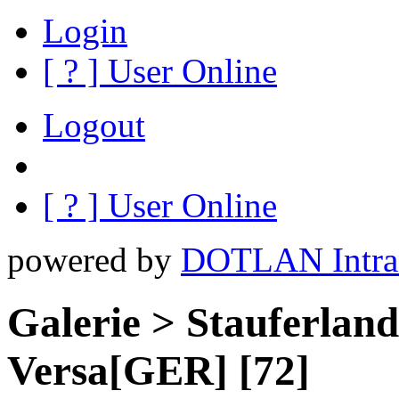
Login
[
?
] User Online
Logout
[
?
] User Online
powered by
DOTLAN Intra
Galerie > Stauferlan
Versa[GER] [72]