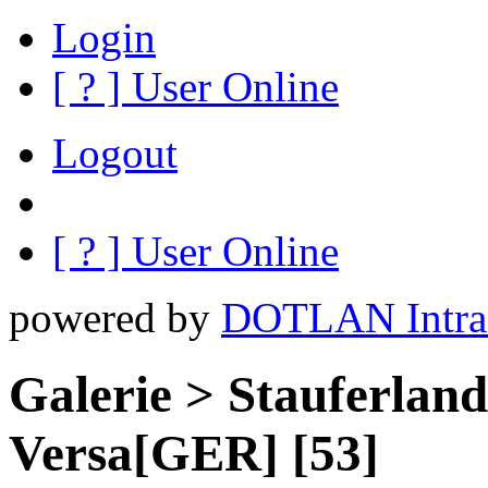
Login
[
?
] User Online
Logout
[
?
] User Online
powered by
DOTLAN Intra
Galerie > Stauferlan
Versa[GER] [53]