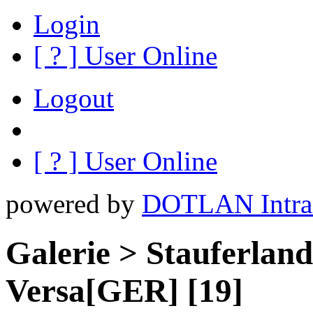
Login
[
?
] User Online
Logout
[
?
] User Online
powered by
DOTLAN Intra
Galerie > Stauferlan
Versa[GER] [19]