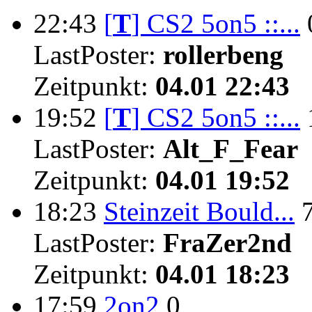
22:43
[
T
]
CS2 5on5 ::...
LastPoster:
rollerbeng
Zeitpunkt:
04.01 22:43
19:52
[
T
]
CS2 5on5 ::...
LastPoster:
Alt_F_Fear
Zeitpunkt:
04.01 19:52
18:23
Steinzeit Bould...
LastPoster:
FraZer2nd
Zeitpunkt:
04.01 18:23
17:59
2on2
0