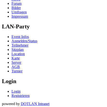
Forum
Bilder
Umfragen
Impressum
LAN-Party
Event Infos
Anmelden/Status
Teilnehmer
Sitzplan
Location
Karte
Server
AGB
Turnier
Login
Login
Registrieren
powered by
DOTLAN Intranet