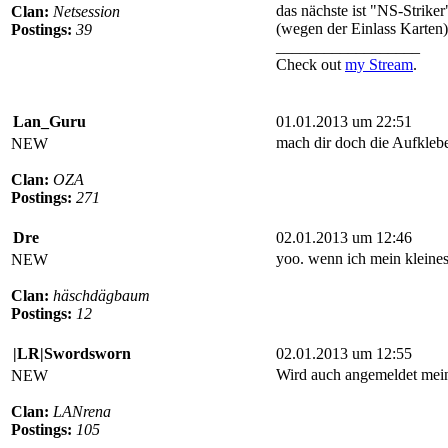
das nächste ist "NS-Strike
Clan:
Netsession
(wegen der Einlass Karten)
Postings:
39
__________________
Check out
my Stream
.
Lan_Guru
01.01.2013 um 22:51
mach dir doch die Aufkleber
NEW
Clan:
OZA
Postings:
271
Dre
02.01.2013 um 12:46
yoo. wenn ich mein kleines
NEW
Clan:
häschdägbaum
Postings:
12
|LR|Swordsworn
02.01.2013 um 12:55
Wird auch angemeldet mein
NEW
Clan:
LANrena
Postings:
105