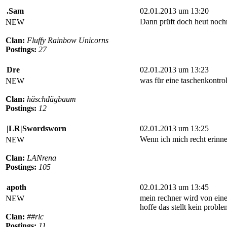
.Sam
02.01.2013 um 13:20
Dann prüft doch heut nochm
NEW
Clan:
Fluffy Rainbow Unicorns
Postings:
27
Dre
02.01.2013 um 13:23
was für eine taschenkontrol
NEW
Clan:
häschdägbaum
Postings:
12
|LR|Swordsworn
02.01.2013 um 13:25
Wenn ich mich recht erinn
NEW
Clan:
LANrena
Postings:
105
apoth
02.01.2013 um 13:45
mein rechner wird von ein
NEW
hoffe das stellt kein proble
Clan:
##rlc
Postings:
11