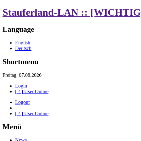
Stauferland-LAN :: [WICHTIG]
Language
English
Deutsch
Shortmenu
Freitag, 07.08.2026
Login
[
?
] User Online
Logout
[
?
] User Online
Menü
News