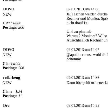
DIWO
02.01.2013 um 14:06
Ja, Taschen werden durchs
NEW
Rechner und Monitor. Spri
nicht drauf ist.
Clan:
w00t
Postings:
206
Und zu pimmal:
Warum 2 Monitore? Willst d
Ausschließlich Rechner und
DIWO
02.01.2013 um 14:07
@apoth, er muss wohl die R
NEW
bekommt
Clan:
w00t
Postings:
206
rollerbeng
02.01.2013 um 14:38
Dann überprüft mal euer ko
NEW
Clan:
=1stA=
Postings:
11
Dre
02.01.2013 um 15:22