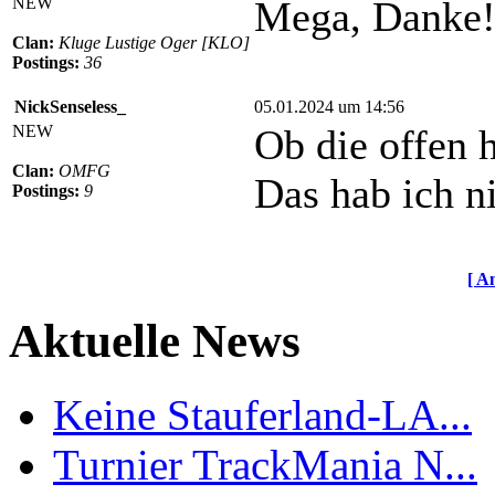
NEW
Mega, Danke!
Clan:
Kluge Lustige Oger [KLO]
Postings:
36
NickSenseless_
05.01.2024 um 14:56
NEW
Ob die offen 
Clan:
OMFG
Das hab ich ni
Postings:
9
[ A
Aktuelle News
Keine Stauferland-LA...
Turnier TrackMania N...