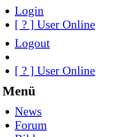
Login
[
?
] User Online
Logout
[
?
] User Online
Menü
News
Forum