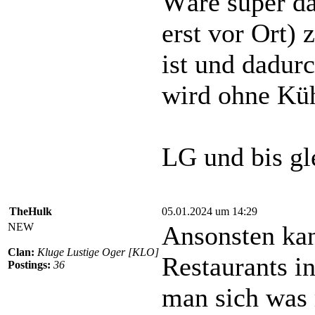
Wäre super da
erst vor Ort) 
ist und dadur
wird ohne Kü
LG und bis gl
TheHulk
05.01.2024 um 14:29
NEW
Ansonsten ka
Clan:
Kluge Lustige Oger [KLO]
Restaurants 
Postings:
36
man sich was