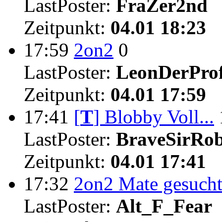
LastPoster:
FraZer2nd
Zeitpunkt:
04.01 18:23
17:59
2on2
0
LastPoster:
LeonDerProf
Zeitpunkt:
04.01 17:59
17:41
[
T
]
Blobby Voll...
LastPoster:
BraveSirRo
Zeitpunkt:
04.01 17:41
17:32
2on2 Mate gesuch
LastPoster:
Alt_F_Fear