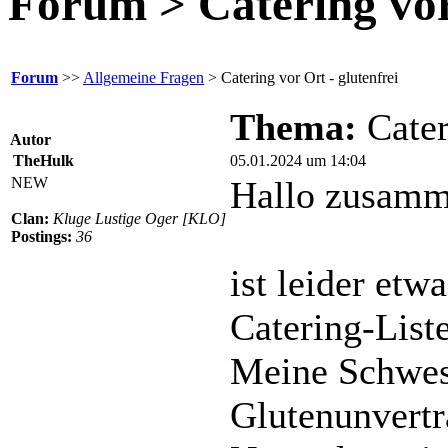
Forum > Catering vor 
Forum
>>
Allgemeine Fragen
> Catering vor Ort - glutenfrei
Thema:
Cater
Autor
TheHulk
05.01.2024 um 14:04
NEW
Hallo zusamm
Clan:
Kluge Lustige Oger [KLO]
Postings:
36
ist leider etw
Catering-List
Meine Schwest
Glutenunvertr