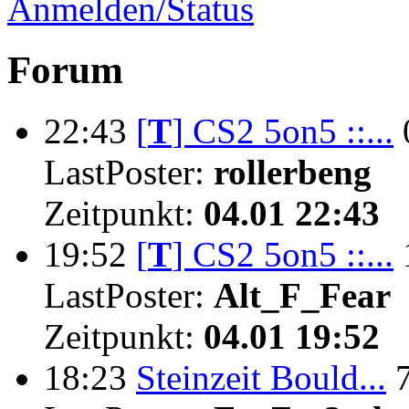
Anmelden/Status
Forum
22:43
[
T
]
CS2 5on5 ::...
LastPoster:
rollerbeng
Zeitpunkt:
04.01 22:43
19:52
[
T
]
CS2 5on5 ::...
LastPoster:
Alt_F_Fear
Zeitpunkt:
04.01 19:52
18:23
Steinzeit Bould...