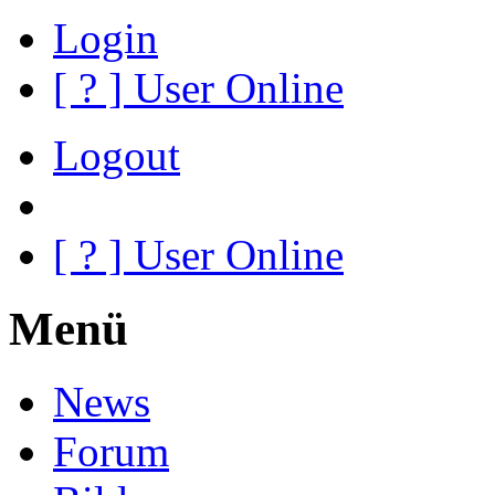
Login
[
?
] User Online
Logout
[
?
] User Online
Menü
News
Forum