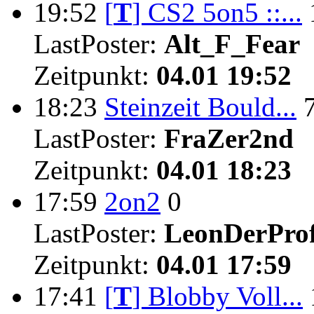
19:52
[
T
]
CS2 5on5 ::...
LastPoster:
Alt_F_Fear
Zeitpunkt:
04.01 19:52
18:23
Steinzeit Bould...
LastPoster:
FraZer2nd
Zeitpunkt:
04.01 18:23
17:59
2on2
0
LastPoster:
LeonDerProf
Zeitpunkt:
04.01 17:59
17:41
[
T
]
Blobby Voll...