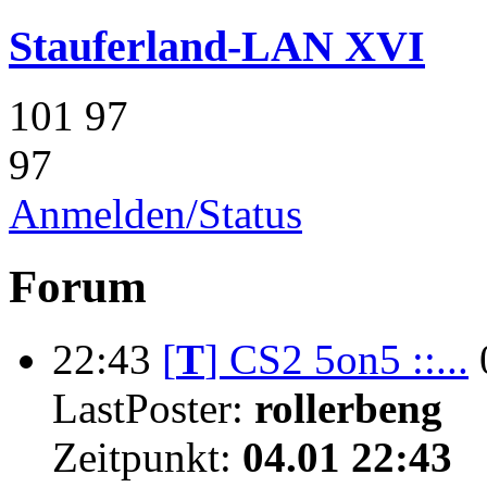
Stauferland-LAN XVI
101
97
97
Anmelden/Status
Forum
22:43
[
T
]
CS2 5on5 ::...
LastPoster:
rollerbeng
Zeitpunkt:
04.01 22:43