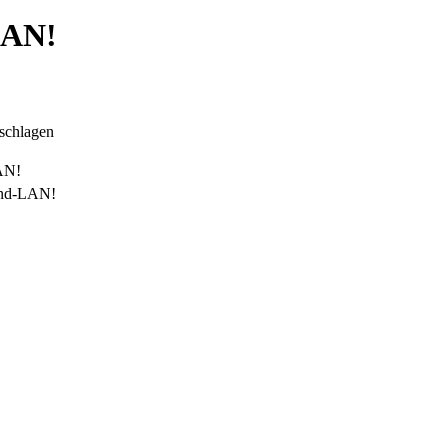
LAN!
eschlagen
LAN!
land-LAN!