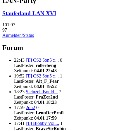
LAN-Party
Stauferland-LAN XVI
101
97
97
Anmelden/Status
Forum
22:43
[
T
]
CS2 5on5 ::...
0
LastPoster:
rollerbeng
Zeitpunkt:
04.01 22:43
19:52
[
T
]
CS2 5on5 ::...
1
LastPoster:
Alt_F_Fear
Zeitpunkt:
04.01 19:52
18:23
Steinzeit Bould...
7
LastPoster:
FraZer2nd
Zeitpunkt:
04.01 18:23
17:59
2on2
0
LastPoster:
LeonDerProfi
Zeitpunkt:
04.01 17:59
17:41
[
T
]
Blobby Voll...
1
LastPoster:
BraveSirRobin