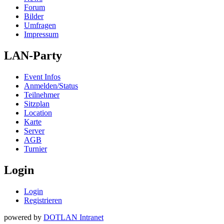
Forum
Bilder
Umfragen
Impressum
LAN-Party
Event Infos
Anmelden/Status
Teilnehmer
Sitzplan
Location
Karte
Server
AGB
Turnier
Login
Login
Registrieren
powered by
DOTLAN Intranet