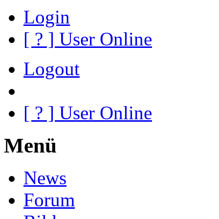
Login
[
?
] User Online
Logout
[
?
] User Online
Menü
News
Forum