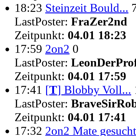
18:23
Steinzeit Bould...
LastPoster:
FraZer2nd
Zeitpunkt:
04.01 18:23
17:59
2on2
0
LastPoster:
LeonDerProf
Zeitpunkt:
04.01 17:59
17:41
[
T
]
Blobby Voll...
LastPoster:
BraveSirRo
Zeitpunkt:
04.01 17:41
17:32
2on2 Mate gesuch