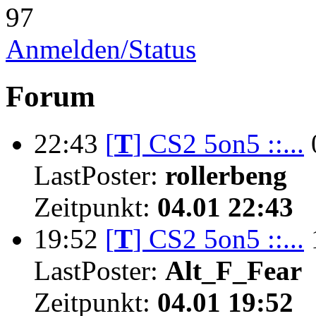
97
Anmelden/Status
Forum
22:43
[
T
]
CS2 5on5 ::...
LastPoster:
rollerbeng
Zeitpunkt:
04.01 22:43
19:52
[
T
]
CS2 5on5 ::...
LastPoster:
Alt_F_Fear
Zeitpunkt:
04.01 19:52