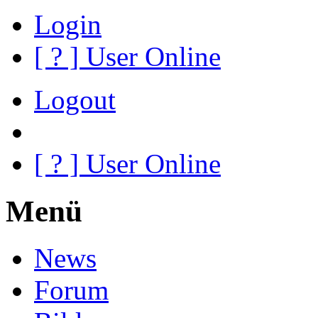
Login
[
?
] User Online
Logout
[
?
] User Online
Menü
News
Forum